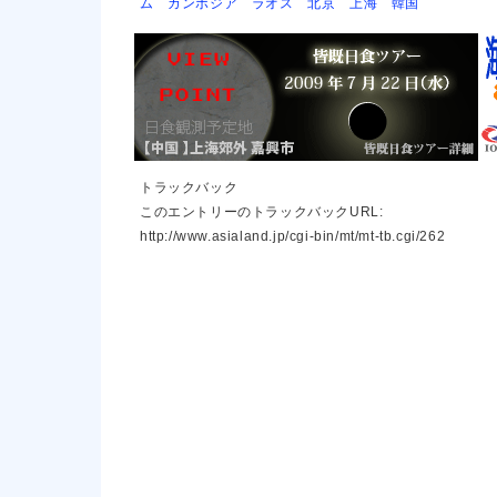
ム
カンボジア
ラオス
北京
上海
韓国
トラックバック
このエントリーのトラックバックURL:
http://www.asialand.jp/cgi-bin/mt/mt-tb.cgi/262