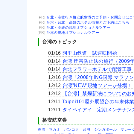
[PR]
台北・高雄行き格安航空券のご予約・お問合せはこ
[PR]
台湾・台北・高雄のホテル情報とご予約はこちら
[PR]
台北・高雄の現地オプショナルツアー
[PR]
台湾の現地オプショナルツアー
台湾のトピック
01/16
阿里山鉄道 試運転開始
01/14
台湾 煙害防止法の施行（2009年
01/14
台北フラワーホテルで配管工事
12/16
台湾「2008年ING国際 マラ
12/12
台湾”NEW”現地ツアーが登場！
12/12
【台湾】禁煙新法についての
12/11
Taipei101屋外展望台の年末休
12/11
タイペイアイ 定期メンテナン
格安航空券
香港・マカオ
バンコク
台湾
シンガポール
マレー