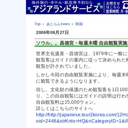
Top
＞
あじらんnews
＞
韓国
2006年06月27日
ソウル。。昌徳宮・毎週木曜 自由観覧実施
世界文化遺産・昌徳宮は、1979年に一般
観覧客はガイドの案内に従って決められた
観覧が許されていました。
しかし今回の自由観覧実施により、毎週木
に観覧できるようになります。
但し、文化財の保護のため観覧客を1日10
り、この自由観覧にはガイドの説明は行わ
自由観覧料は15,000ウォン。
詳しくはこちらのサイトへ
http://http://japanese.tour2korea.com/1
oid=2446&strKnto=HQ&nCategoryID=1&