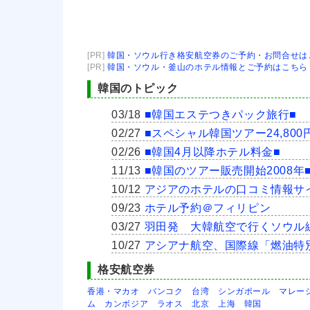
[PR]
韓国・ソウル行き格安航空券のご予約・お問合せは
[PR]
韓国・ソウル・釜山のホテル情報とご予約はこちら
韓国のトピック
03/18
■韓国エステつきパック旅行■
02/27
■スペシャル韓国ツアー24,800
02/26
■韓国4月以降ホテル料金■
11/13
■韓国のツアー販売開始2008年
10/12
アジアのホテルの口コミ情報サ
09/23
ホテル予約＠フィリピン
03/27
羽田発 大韓航空で行くソウル
10/27
アシアナ航空、国際線「燃油特
格安航空券
香港・マカオ
バンコク
台湾
シンガポール
マレー
ム
カンボジア
ラオス
北京
上海
韓国